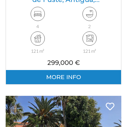
Fuerteventura, Canarias
4
2
121 m²
121 m²
299,000 €
MORE INFO