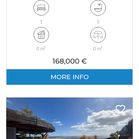
Fuerteventura, Canarias
1
1
0 m²
0 m²
168,000 €
MORE INFO