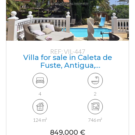
REF: VIL-447
Villa for sale in Caleta de
Fuste, Antigua,
Fuerteventura, Canarias
4
2
124 m²
746 m²
849,000 €