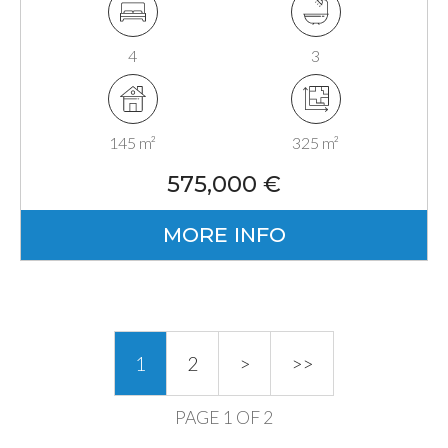
4
3
145 m²
325 m²
575,000 €
MORE INFO
1
2
>
>>
PAGE 1 OF 2