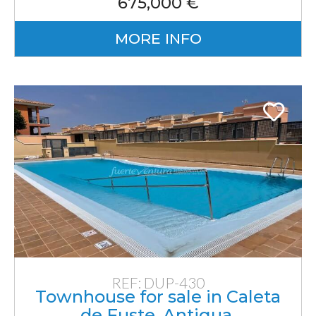
675,000 €
MORE INFO
REF: DUP-430
Townhouse for sale in Caleta
de Fuste, Antigua,