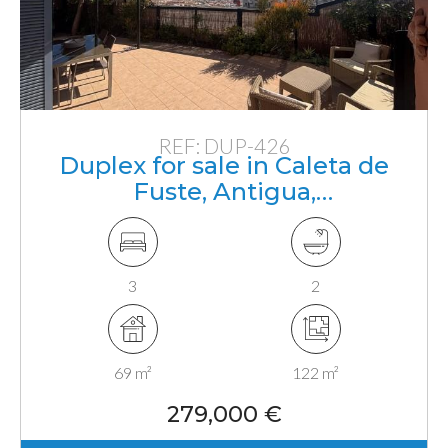
REF: DUP-426
Duplex for sale in Caleta de
Fuste, Antigua,
Fuerteventura, Canarias
3
2
69 m²
122 m²
279,000 €