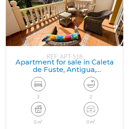
REF: APT-518
Apartment for sale in Caleta
de Fuste, Antigua,
Fuerteventura, Canarias
3
2
0 m²
0 m²