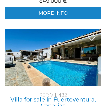
849,000 €
MORE INFO
REF: VIL-432
Villa for sale in Fuerteventura,
Canarias