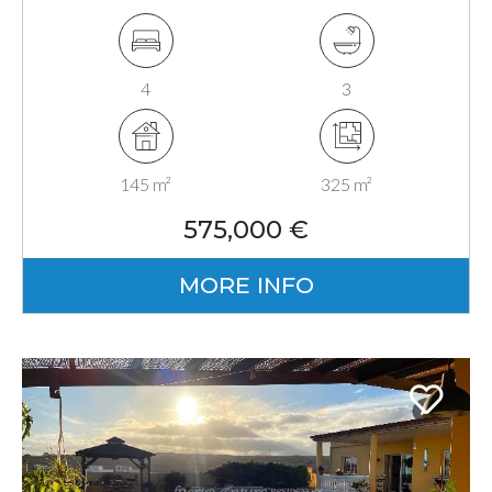
4
3
145 m²
325 m²
575,000 €
MORE INFO