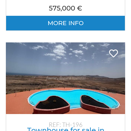
575,000 €
MORE INFO
REF: TH-196
Townhouse for sale in