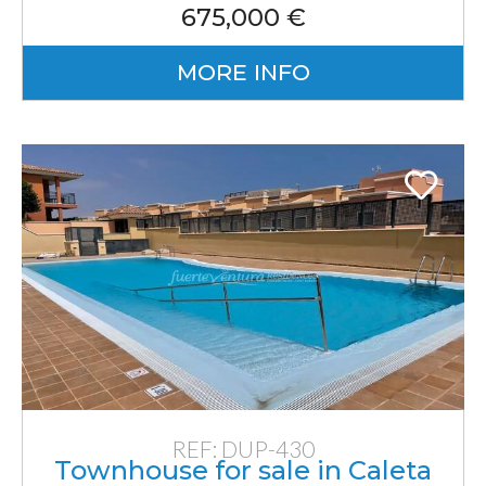
675,000 €
MORE INFO
REF: DUP-430
Townhouse for sale in Caleta