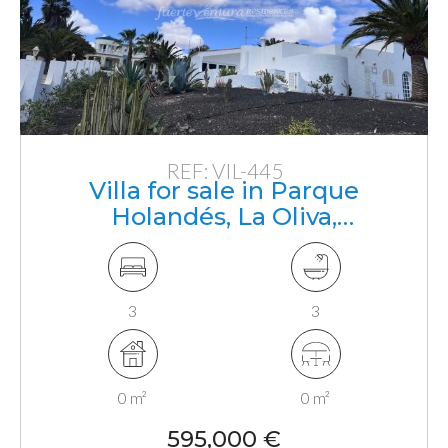
REF: VIL-445
Villa for sale in Parque
Holandés, La Oliva,
Fuerteventura, Canarias
3
3
0 m²
0 m²
595,000 €