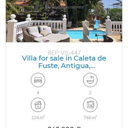
REF: VIL-447
Villa for sale in Caleta de
Fuste, Antigua,
Fuerteventura, Canarias
4
2
124 m²
746 m²