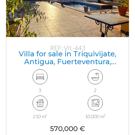
REF: VIL-443
Villa for sale in Triquivijate,
Antigua, Fuerteventura,
Canarias
3
2
210 m²
10,000 m²
570,000 €