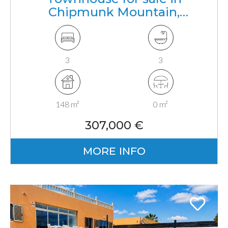
Chipmunk Mountain,
Antigua, Fuerteventura,
Canarias
3
3
148 m²
0 m²
307,000 €
MORE INFO