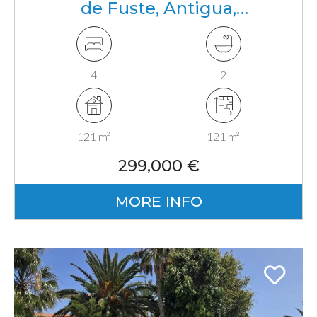
de Fuste, Antigua,
Fuerteventura, Canarias
4
2
121 m²
121 m²
299,000 €
MORE INFO