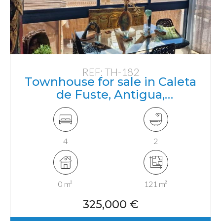
REF: TH-182
Townhouse for sale in Caleta
de Fuste, Antigua,
Fuerteventura, Canarias
4
2
0 m²
121 m²
325,000 €