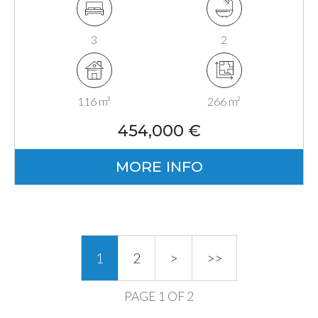
3
2
116 m²
266 m²
454,000 €
MORE INFO
1
2
>
>>
PAGE 1 OF 2