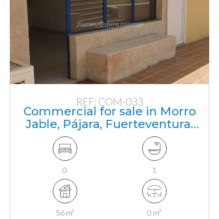
REF: COM-033
Commercial for sale in Morro
Jable, Pájara, Fuerteventura,
Canarias
0
1
56 m²
0 m²