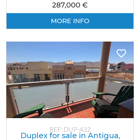
287,000 €
MORE INFO
REF: DUP-432
Duplex for sale in Antigua,