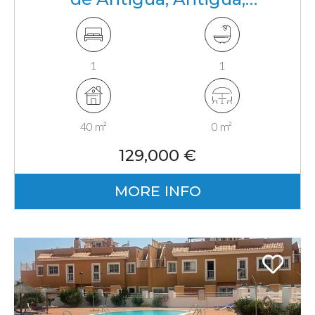
Fuerteventura, Canarias
1
1
40 m²
0 m²
129,000 €
MORE INFO