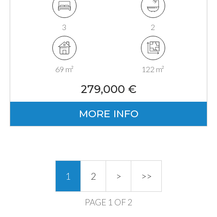
3
2
69 m²
122 m²
279,000 €
MORE INFO
1
2
>
>>
PAGE 1 OF 2