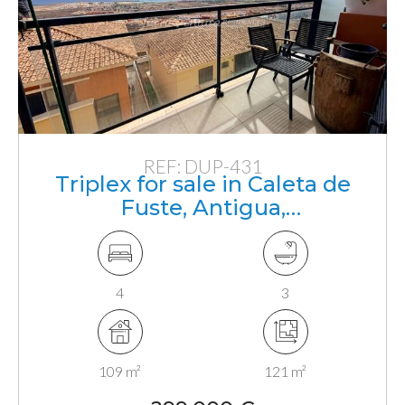
REF: DUP-431
Triplex for sale in Caleta de
Fuste, Antigua,
Fuerteventura, Canarias
4
3
109 m²
121 m²