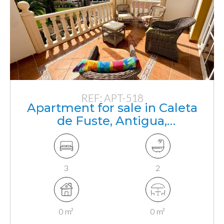
REF: APT-518
Apartment for sale in Caleta
de Fuste, Antigua,
Fuerteventura, Canarias
3
2
0 m²
0 m²