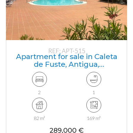
REF: APT-515
Apartment for sale in Caleta
de Fuste, Antigua,
Fuerteventura, Canarias
2
1
82 m²
169 m²
289,000 €