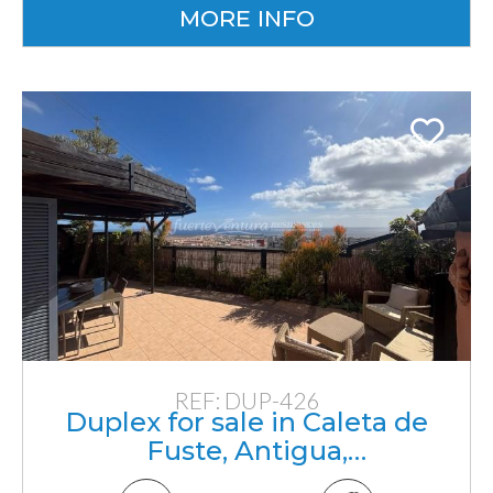
MORE INFO
REF: DUP-426
Duplex for sale in Caleta de
Fuste, Antigua,
Fuerteventura, Canarias