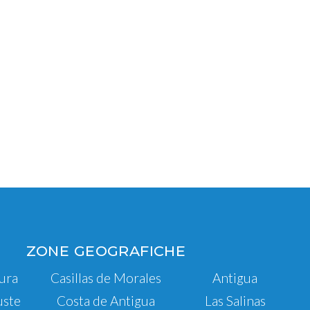
ZONE GEOGRAFICHE
ura
Casillas de Morales
Antigua
uste
Costa de Antigua
Las Salinas