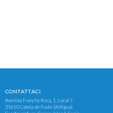
CONTATTACI
Avenida Franchy Roca, 1, Local 7
35610 Caleta de Fuste (Antigua)