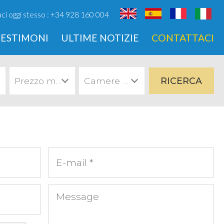
ci oggi stesso
: +34 928 160 004
TESTIMONI
ULTIME NOTIZIE
CONTATTACI
Prezzo massimo
Camere da letto minimo