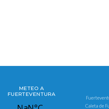
METEO A
FUERTEVENTURA
Fuertevent
Caleta de F